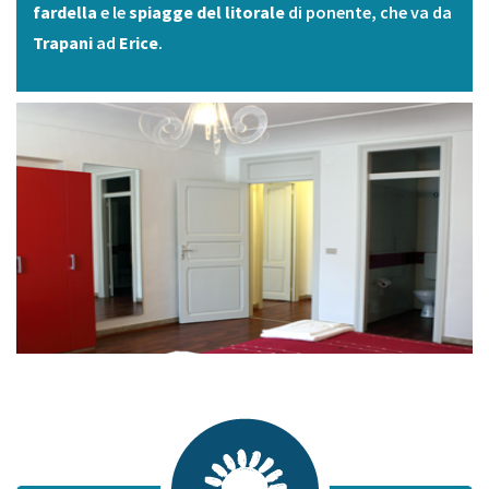
fardella
e le
spiagge del litorale
di ponente, che va da
Trapani
ad
Erice
.